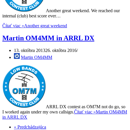
Another great weekend. We reached our
internal (club) best score ever…
Čítať viac »
Another great weekend
Martin OM4MM in ARRL DX
13. októbra 2013
26. októbra 2016
Martin OM4MM
ARRL DX contest as OM7M not do go, so
I worked again under my own callsign.
Čítať viac »
Martin OM4MM
in ARRL DX
« Predchádzajúca