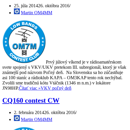
25. júla 2014
26. októbra 2016
Martin OM4MM
Prvý júlový víkend je v rádioamatérskom
svete spojený s VKV/UKV pretekom III. subregionál, ktorý je však
známejší pod názvom Poľný deň. Na Slovensku sa ho zúčastňuje
asi 100 staníc a rádioklub KAPA – OM3KAP tento rok nechýbal.
Zvolili sme tradičnú kótu Vtáčnik (1346 m n.m.) v lokátore
JN98HP.
Čítať viac »
VKV poľný deň
CQ160 contest CW
2. februára 2014
26. októbra 2016
Martin OM4MM