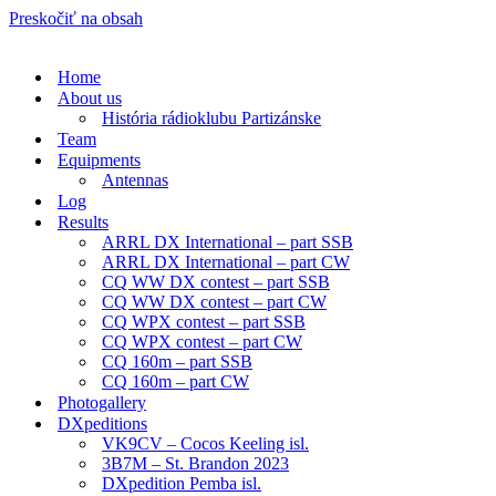
Preskočiť na obsah
Home
About us
História rádioklubu Partizánske
Team
Equipments
Antennas
Log
Results
ARRL DX International – part SSB
ARRL DX International – part CW
CQ WW DX contest – part SSB
CQ WW DX contest – part CW
CQ WPX contest – part SSB
CQ WPX contest – part CW
CQ 160m – part SSB
CQ 160m – part CW
Photogallery
DXpeditions
VK9CV – Cocos Keeling isl.
3B7M – St. Brandon 2023
DXpedition Pemba isl.