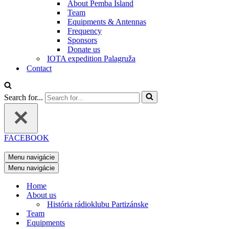
About Pemba Island
Team
Equipments & Antennas
Frequency
Sponsors
Donate us
IOTA expedition Palagruža
Contact
Search for...
FACEBOOK
Menu navigácie
Menu navigácie
Home
About us
História rádioklubu Partizánske
Team
Equipments