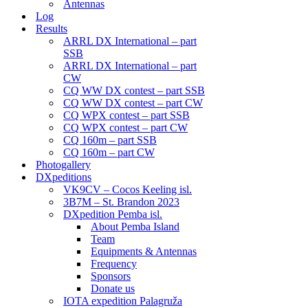
Antennas
Log
Results
ARRL DX International – part
SSB
ARRL DX International – part
CW
CQ WW DX contest – part SSB
CQ WW DX contest – part CW
CQ WPX contest – part SSB
CQ WPX contest – part CW
CQ 160m – part SSB
CQ 160m – part CW
Photogallery
DXpeditions
VK9CV – Cocos Keeling isl.
3B7M – St. Brandon 2023
DXpedition Pemba isl.
About Pemba Island
Team
Equipments & Antennas
Frequency
Sponsors
Donate us
IOTA expedition Palagruža