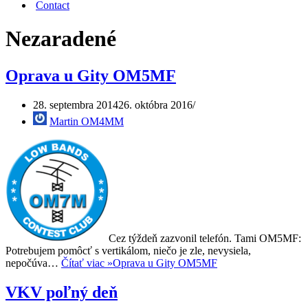
Contact
Nezaradené
Oprava u Gity OM5MF
28. septembra 2014
26. októbra 2016
Martin OM4MM
Cez týždeň zazvonil telefón. Tami OM5MF:
Potrebujem pomôcť s vertikálom, niečo je zle, nevysiela,
nepočúva…
Čítať viac »
Oprava u Gity OM5MF
VKV poľný deň