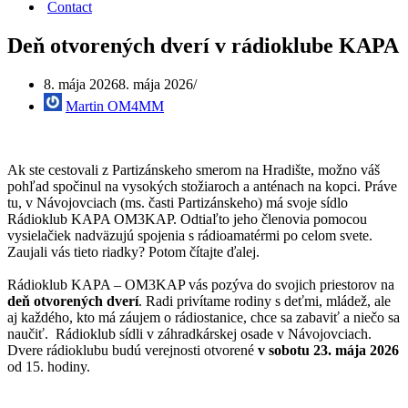
Contact
Deň otvorených dverí v rádioklube KAPA
8. mája 2026
8. mája 2026
Martin OM4MM
Ak ste cestovali z Partizánskeho smerom na Hradište, možno váš
pohľad spočinul na vysokých stožiaroch a anténach na kopci. Práve
tu, v Návojovciach (ms. časti Partizánskeho) má svoje sídlo
Rádioklub KAPA OM3KAP. Odtiaľto jeho členovia pomocou
vysielačiek nadväzujú spojenia s rádioamatérmi po celom svete.
Zaujali vás tieto riadky? Potom čítajte ďalej.
Rádioklub KAPA – OM3KAP vás pozýva do svojich priestorov na
deň otvorených dverí
. Radi privítame rodiny s deťmi, mládež, ale
aj každého, kto má záujem o rádiostanice, chce sa zabaviť a niečo sa
naučiť. Rádioklub sídli v záhradkárskej osade v Návojovciach.
Dvere rádioklubu budú verejnosti otvorené
v sobotu 23. mája 2026
od 15. hodiny.