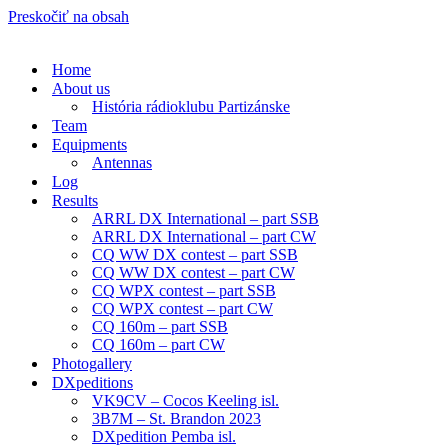
Preskočiť na obsah
Home
About us
História rádioklubu Partizánske
Team
Equipments
Antennas
Log
Results
ARRL DX International – part SSB
ARRL DX International – part CW
CQ WW DX contest – part SSB
CQ WW DX contest – part CW
CQ WPX contest – part SSB
CQ WPX contest – part CW
CQ 160m – part SSB
CQ 160m – part CW
Photogallery
DXpeditions
VK9CV – Cocos Keeling isl.
3B7M – St. Brandon 2023
DXpedition Pemba isl.