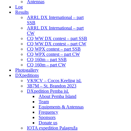
Antennas
Log
Results
ARRL DX International – part
SSB
ARRL DX International – part
CW
CQ WW DX contest – part SSB
CQ WW DX contest – part CW
CQ WPX contest – part SSB
CQ WPX contest – part CW
CQ 160m – part SSB
CQ 160m – part CW
Photogallery
DXpeditions
VK9CV – Cocos Keeling isl.
3B7M – St. Brandon 2023
DXpedition Pemba isl.
About Pemba Island
Team
Equipments & Antennas
Frequency
Sponsors
Donate us
IOTA expedition Palagruža