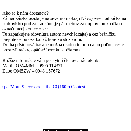
Ako sa k nám dostanete?
Záhradkárska osada je na severnom okraji Návojoviec, odbočka na
parkovisko pod záhradkámi je pár metrov za dopravnou značkou
označujúcej koniec obce.
Tu zaparkujete (dovnútra autom nevchádzajte) a cez bráničku
prejdite celou osadou až hore ku stožiarom.
Druhá prístupová trasa je možná okolo cintorína a po poľnej ceste
poza záhradky, opäť až hore ku stožiarom.
Bližšie informácie vám poskytnú členovia rádioklubu
Martin OM4MM – 0905 114371
Ľubo OM5ZW – 0948 157672
späť
More Successes in the CQ160m Contest