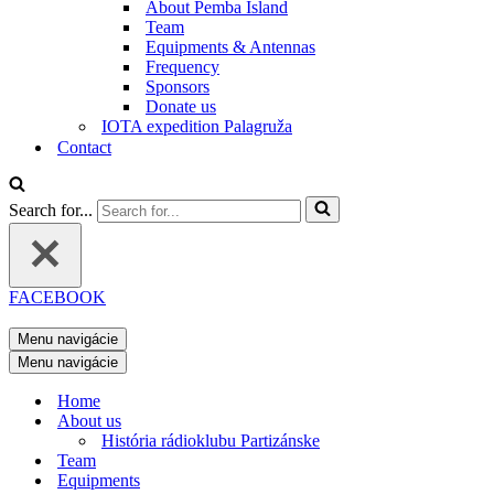
About Pemba Island
Team
Equipments & Antennas
Frequency
Sponsors
Donate us
IOTA expedition Palagruža
Contact
Search for...
FACEBOOK
Menu navigácie
Menu navigácie
Home
About us
História rádioklubu Partizánske
Team
Equipments